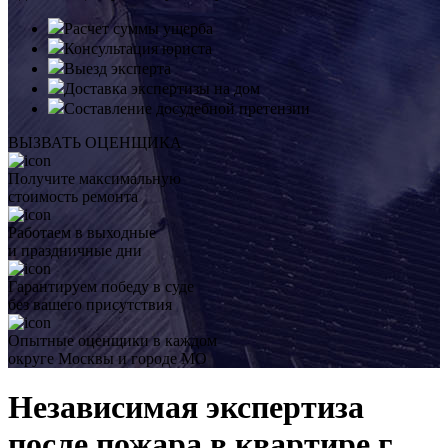
Расчет суммы ущерба
Консультация юриста
Выезд эксперта
Доставка экспертизы на дом
Составление досудебной претензии
ВЫЗВАТЬ ОЦЕНЩИКА
Получите максимальную
стоимость ремонта
Работаем в выходные
и праздничные дни
Гарантируем победу в суде
без вашего присутствия
Опытные оценщики в каждом
округе Москвы и городе МО
Независимая экспертиза
после пожара в квартире г.