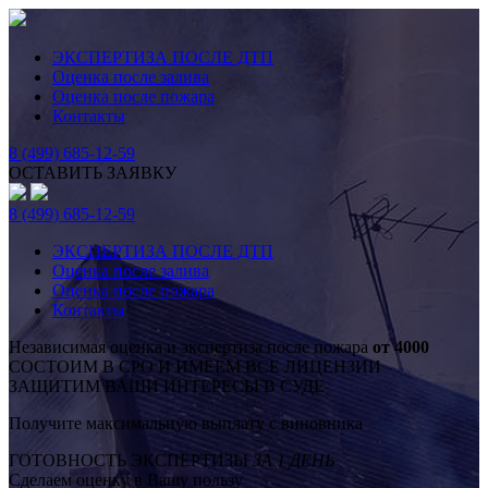
ЭКСПЕРТИЗА ПОСЛЕ ДТП
Оценка после залива
Оценка после пожара
Контакты
8 (499) 685-12-59
ОСТАВИТЬ ЗАЯВКУ
8 (499) 685-12-59
ЭКСПЕРТИЗА ПОСЛЕ ДТП
Оценка после залива
Оценка после пожара
Контакты
Независимая оценка и экспертиза после пожара
от 4000
СОСТОИМ В СРО И ИМЕЕМ ВСЕ ЛИЦЕНЗИИ
ЗАЩИТИМ ВАШИ ИНТЕРЕСЫ В СУДЕ
Получите максимальную выплату с виновника
ГОТОВНОСТЬ ЭКСПЕРТИЗЫ
ЗА 1 ДЕНЬ
Сделаем оценку в Вашу пользу